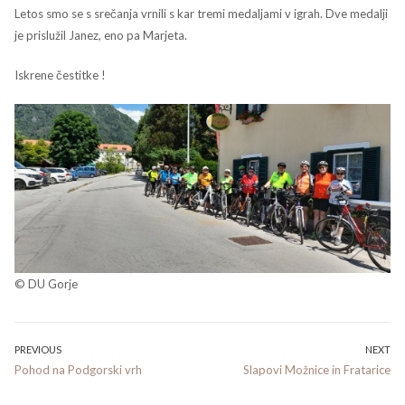
Letos smo se s srečanja vrnili s kar tremi medaljami v igrah. Dve medalji
je prislužil Janez, eno pa Marjeta.
Iskrene čestitke !
© DU Gorje
Navigacija
PREVIOUS
NEXT
Previous
Next
Pohod na Podgorski vrh
Slapovi Možnice in Fratarice
prispevka
post:
post: