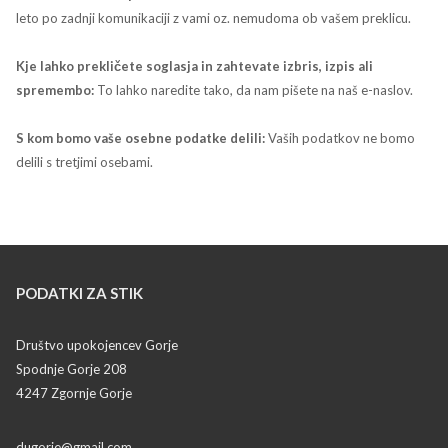
leto po zadnji komunikaciji z vami oz. nemudoma ob vašem preklicu.
Kje lahko prekličete soglasja in zahtevate izbris, izpis ali
spremembo:
To lahko naredite tako, da nam pišete na naš e-naslov.
S kom bomo vaše osebne podatke delili:
Vaših podatkov ne bomo
delili s tretjimi osebami.
PODATKI ZA STIK
Društvo upokojencev Gorje
Spodnje Gorje 208
4247 Zgornje Gorje
dugorje@gmail.com