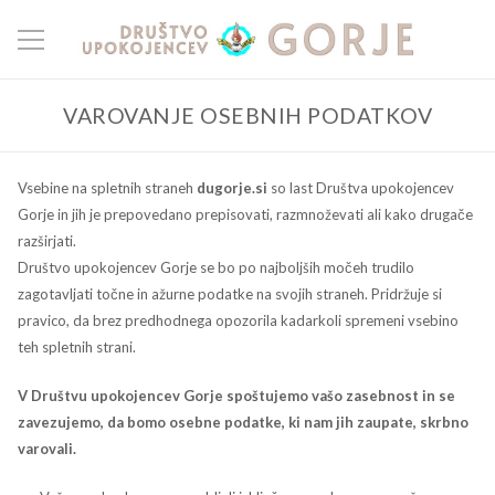
VAROVANJE OSEBNIH PODATKOV
Vsebine na spletnih straneh
dugorje.si
so last Društva upokojencev
Gorje in jih je prepovedano prepisovati, razmnoževati ali kako drugače
razširjati.
Društvo upokojencev Gorje se bo po najboljših močeh trudilo
zagotavljati točne in ažurne podatke na svojih straneh. Pridržuje si
pravico, da brez predhodnega opozorila kadarkoli spremeni vsebino
teh spletnih strani.
V Društvu upokojencev Gorje spoštujemo vašo zasebnost in se
zavezujemo, da bomo osebne podatke, ki nam jih zaupate, skrbno
varovali.