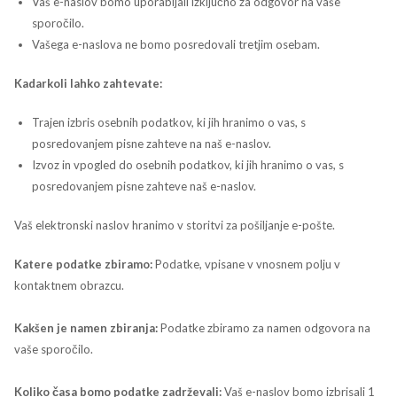
Vaš e-naslov bomo uporabljali izključno za odgovor na vaše
sporočilo.
Vašega e-naslova ne bomo posredovali tretjim osebam.
Kadarkoli lahko zahtevate:
Trajen izbris osebnih podatkov, ki jih hranimo o vas, s
posredovanjem pisne zahteve na naš e-naslov.
Izvoz in vpogled do osebnih podatkov, ki jih hranimo o vas, s
posredovanjem pisne zahteve naš e-naslov.
Vaš elektronski naslov hranimo v storitvi za pošiljanje e-pošte.
Katere podatke zbiramo:
Podatke, vpisane v vnosnem polju v
kontaktnem obrazcu.
Kakšen je namen zbiranja:
Podatke zbiramo za namen odgovora na
vaše sporočilo.
Koliko časa bomo podatke zadrževali:
Vaš e-naslov bomo izbrisali 1