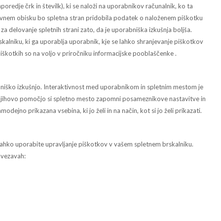
oredje črk in številk), ki se naloži na uporabnikov računalnik, ko ta
vnem obisku bo spletna stran pridobila podatek o naloženem piškotku
 delovanje spletnih strani zato, da je uporabniška izkušnja boljša.
skalniku, ki ga uporablja uporabnik, kje se lahko shranjevanje piškotkov
iškotkih so na voljo v priročniku informacijske pooblaščenke .
bniško izkušnjo. Interaktivnost med uporabnikom in spletnim mestom je
 njihovo pomočjo si spletno mesto zapomni posameznikove nastavitve in
dejno prikazana vsebina, ki jo želi in na način, kot si jo želi prikazati.
o lahko uporabite upravljanje piškotkov v vašem spletnem brskalniku.
ovezavah: