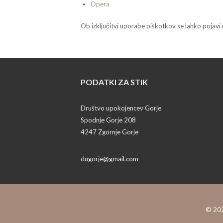
Opera
Ob izključitvi uporabe piškotkov se lahko pojavi 
PODATKI ZA STIK
Društvo upokojencev Gorje
Spodnje Gorje 208
4247 Zgornje Gorje
dugorje@gmail.com
© 202