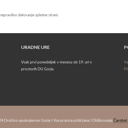
nepravilno delovanje spletne strani.
URADNE URE
P
Vsak prvi ponedeljek v mesecu ob 19. uri v
Va
prostorih DU Gorje.
Pi
4 Društvo upokojencev Gorje I Vse pravice pridržane I Oblikovanje
Čarobni 