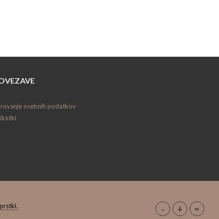
OVEZAVE
rovanje osebnih podatkov
škotki
prstki.
-
+
=