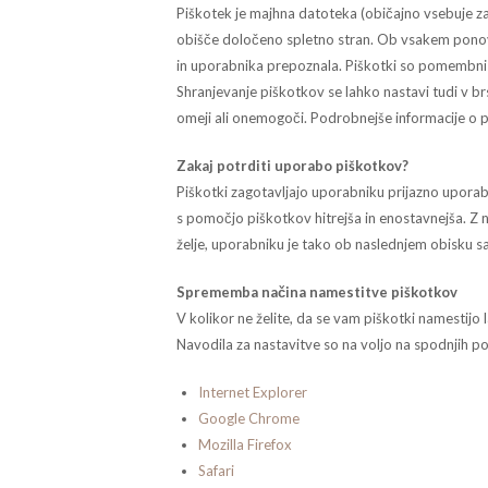
Piškotek je majhna datoteka (običajno vsebuje zap
obišče določeno spletno stran. Ob vsakem pono
in uporabnika prepoznala. Piškotki so pomembni za
Shranjevanje piškotkov se lahko nastavi tudi v br
omeji ali onemogoči. Podrobnejše informacije o p
Zakaj potrditi uporabo piškotkov?
Piškotki zagotavljajo uporabniku prijazno upora
s pomočjo piškotkov hitrejša in enostavnejša. Z
želje, uporabniku je tako ob naslednjem obisku samo
Sprememba načina namestitve piškotkov
V kolikor ne želite, da se vam piškotki namestij
Navodila za nastavitve so na voljo na spodnjih p
Internet Explorer
Google Chrome
Mozilla Firefox
Safari